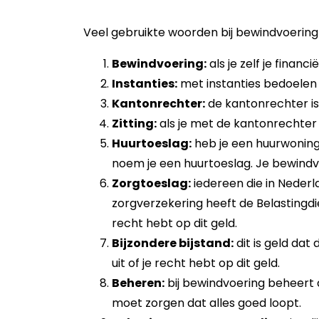
Veel ge­bruik­te woor­den bij be­wind­voe­ri
Bewindvoering:
als je zelf je finan
Instanties:
met instanties bedoelen 
Kantonrechter:
de kantonrechter is
Zitting:
als je met de kantonrechter i
Huurtoeslag:
heb je een huurwoning d
noem je een huurtoeslag. Je bewindvoe
Zorgtoeslag:
iedereen die in Neder
zorgverzekering heeft de Belastingdie
recht hebt op dit geld.
Bijzondere bijstand:
dit is geld dat
uit of je recht hebt op dit geld.
Beheren:
bij bewindvoering beheert
moet zorgen dat alles goed loopt.