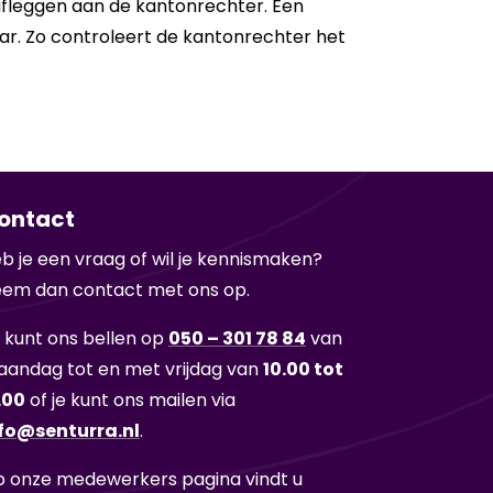
afleggen aan de kantonrechter. Een
ar. Zo controleert de kantonrechter het
ontact
b je een vraag of wil je ken­nis­ma­ken?
em dan con­tact met ons op.
 kunt ons bel­len op
050 – 301 78 84
van
an­dag tot en met vrij­dag van
10.00 tot
.00
of je kunt ons mai­len via
fo@sen­tur­ra.nl
.
 onze me­de­wer­kers pa­gi­na vindt u