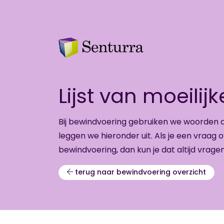
Lijst van moeili
Bij be­wind­voe­ring ge­brui­ken we woor­de
leg­gen we hier­on­der uit. Als je een vraag 
be­wind­voe­ring, dan kun je dat al­tijd vra­ge
terug naar bewindvoering overzicht