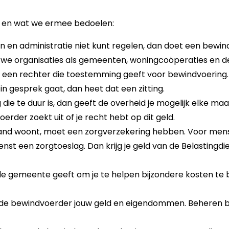
ng en wat we ermee be­doe­len:
ciën en administratie niet kunt regelen, dan doet een bewin
we organisaties als gemeenten, woningcoöperaties en de
 een rechter die toestemming geeft voor bewindvoering.
n gesprek gaat, dan heet dat een zitting.
ie te duur is, dan geeft de overheid je mogelijk elke maa
rder zoekt uit of je recht hebt op dit geld.
land woont, moet een zorgverzekering hebben. Voor men
nst een zorgtoeslag. Dan krijg je geld van de Belastingdie
 de gemeente geeft om je te helpen bijzondere kosten te 
 de bewindvoerder jouw geld en eigendommen. Beheren 