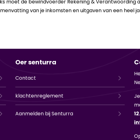
ijks moet de bewindvoerder Rekening & Verantwoording 
menvatting van je inkomsten en uitgaven van een heel ja
Oer senturra
C
He
Contact
Ne
klachtenreglement
Je
ma
Aanmelden bij Senturra
12
in
Op