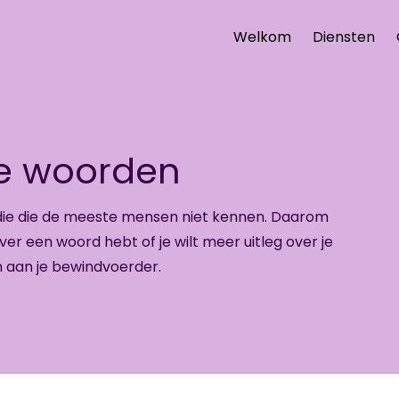
Welkom
Diensten
jke woorden
n die die de mees­te men­sen niet ken­nen. Daar­om
over een woord hebt of je wilt meer uit­leg over je
n aan je be­wind­voer­der.