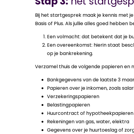
Stap 3:
het startgesp
Bij het start­ge­sprek maak je ken­nis met je
Basis of Plus. Als jul­lie alles goed heb­ben b
Een volmacht: dat betekent dat je 
Een overeenkomst: hierin staat besch
op je bankrekening.
Ver­za­mel thuis de vol­gen­de pa­pie­ren e
Bankgegevens van de laatste 3 maa
Papieren over je inkomen, zoals salari
Verzekeringspapieren
Belastingpapieren
Huurcontract of hypotheekpapieren
Rekeningen van gas, water, elektra
Gegevens over je huurtoeslag of zor