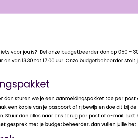
g iets voor jou is? Bel onze bud­get­beer­der dan op 050 – 
r en van 13.30 tot 17.00 uur. Onze bud­get­be­heer­der stelt 
ngspakket
 dan stu­ren we je een aan­mel­dings­pak­ket toe per post of e-
aak een kopie van je pas­poort of rij­be­wijs en doe dit bij de in
jn. Stuur dan alles naar ons terug per post of e-​mail. Lukt 
ge­sprek met je bud­get­be­heer­der, dan vul­len jul­lie het