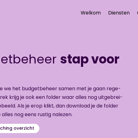
Welkom
Diensten
getbeheer
stap voor
hoe we het bud­get­be­heer samen met je gaan re­ge­
prek krijg je ook een fol­der waar alles nog uit­ge­brei­
e­beeld. Als je erop klikt, dan down­load je de
fol­der
 alles nog eens rus­tig na­le­zen.
hing overzicht