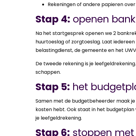
Rekeningen of andere papieren over 
Stap 4:
openen bank
Na het start­ge­sprek ope­nen we 2 bank­re­ke­
huur­toe­slag of zorg­toe­slag. Laat ie­der­ee
be­las­ting­dienst, de ge­meen­te en het UWV
De twee­de re­ke­ning is je leef­geld­re­ke­n
schap­pen.
Stap 5:
het budgetpl
Samen met de bud­get­be­heer­der maak je n
kos­ten hebt. Ook staat in het bud­get­plan
je leef­geld­re­ke­ning.
Stap 6:
stoppen met