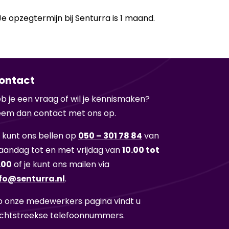
op­zeg­ter­mijn bij Sen­tur­ra is 1 maand.
ontact
b je een vraag of wil je ken­nis­ma­ken?
em dan con­tact met ons op.
 kunt ons bel­len op
050 – 301 78 84
van
an­dag tot en met vrij­dag van
10.00 tot
.00
of je kunt ons mai­len via
fo@sen­tur­ra.nl
.
 onze me­de­wer­kers pa­gi­na vindt u
cht­streek­se te­le­foon­num­mers.