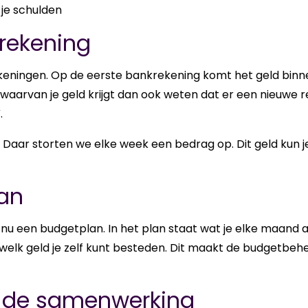
je schulden
rekening
nin­gen. Op de eer­ste bank­re­ke­ning komt het geld bin­nen dat
n waar­van je geld krijgt dan ook weten dat er een nieu­we re­k
.
ing. Daar stor­ten we elke week een be­drag op. Dit geld kun 
an
u een bud­get­plan. In het plan staat wat je elke maand 
 welk geld je zelf kunt be­ste­den. Dit maakt de bud­get­be­
 de samenwerking