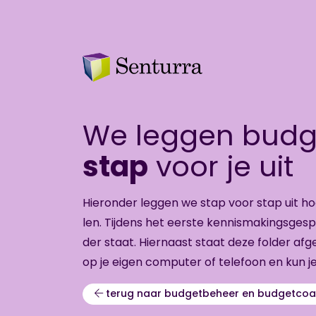
We leggen bud
stap
voor je uit
Hier­on­der leg­gen we stap voor stap uit 
len. Tij­dens het eer­ste ken­nis­ma­kings­ge­s
der staat. Hier­naast staat deze fol­der af­g
op je eigen com­pu­ter of te­le­foon en kun je
terug naar budgetbeheer en budgetcoac