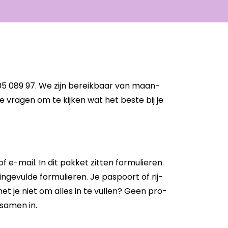
305 089 97. We zijn be­reik­baar van maan­
je vra­gen om te kij­ken wat het beste bij je
​mail. In dit pak­ket zit­ten for­mu­lie­ren.
­ge­vul­de for­mu­lie­ren. Je pas­poort of rij­
het je niet om alles in te vul­len? Geen pro­
 samen in.