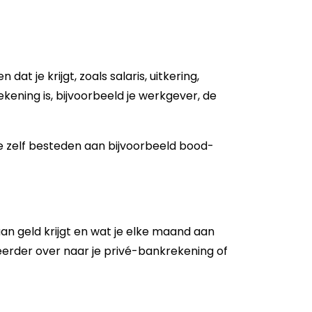
 je krijgt, zoals sa­la­ris, uit­ke­ring,
e­ning is, bij­voor­beeld je werk­ge­ver, de
je zelf be­ste­den aan bij­voor­beeld bood­
aan geld krijgt en wat je elke maand aan
heer­der over naar je privé-​bankrekening of