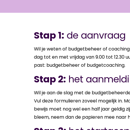
Stap 1:
de aanvraag
Wil je weten of bud­get­be­heer of coa­chin
dag tot en met vrij­dag van 9.00 tot 12.30 uu
past: bud­get­be­heer of bud­get­coa­ching.
Stap 2:
het aanmeldi
Wil je aan de slag met de bud­get­be­heer­der
Vul deze for­mu­lie­ren zo­veel mo­ge­lijk in. M
be­wijs moet nog wel een half jaar gel­dig zi
bleem, neem dan de pa­pie­ren mee naar het 