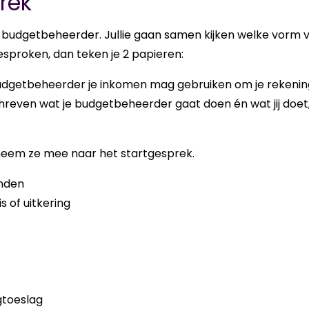
rek
 bud­get­be­heer­der. Jul­lie gaan samen kij­ken welke vorm 
e­spro­ken, dan teken je 2 pa­pie­ren:
budgetbeheerder je inkomen mag gebruiken om je rekenin
reven wat je budgetbeheerder gaat doen én wat jij doet,
n neem ze mee naar het start­ge­sprek.
nden
s of uitkering
gtoeslag