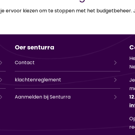
je er­voor kie­zen om te stop­pen met het bud­get­be­heer. Je 
Oer senturra
C
He
Contact
Ne
klachtenreglement
Je
ma
Aanmelden bij Senturra
12
in
Op
re