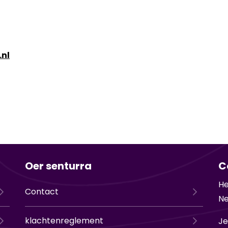
.nl
Oer senturra
C
He
Contact
Ne
klachtenreglement
Je