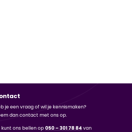
ontact
b je een vraag of wil je ken­nis­ma­ken?
em dan con­tact met ons op.
 kunt ons bel­len op
050 – 301 78 84
van