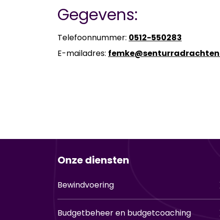
Gegevens:
Te­le­foon­num­mer:
0512-​550283
E-​mailadres:
femke@sen­tur­r­a­drach­ten
Onze diensten
Bewindvoering
Budgetbeheer en budgetcoaching