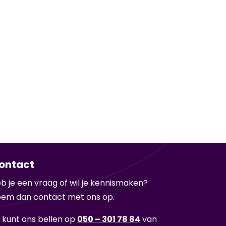
ontact
b je een vraag of wil je ken­nis­ma­ken?
em dan con­tact met ons op.
 kunt ons bel­len op
050 – 301 78 84
van