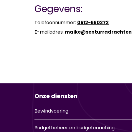
Gegevens:
Te­le­foon­num­mer:
0512-​550272
E-​mailadres:
maike@sen­tur­r­a­drach­ten
Onze diensten
Bewindvoering
Budgetbeheer en budgetcoaching