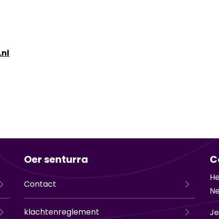
.nl
Oer senturra
C
He
Contact
Ne
klachtenreglement
Je