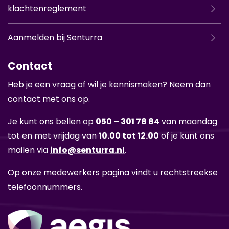
klachtenreglement
Aanmelden bij Senturra
Contact
Heb je een vraag of wil je ken­nis­ma­ken? Neem dan
con­tact met ons op.
Je kunt ons bel­len op
050 – 301 78 84
van maan­dag
tot en met vrij­dag van
10.00 tot 12.00
of je kunt ons
mai­len via
info@sen­tur­ra.nl
.
Op onze me­de­wer­kers pa­gi­na vindt u recht­streek­se
te­le­foon­num­mers.