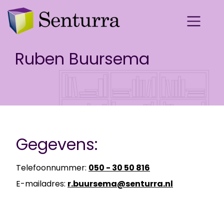
Ruben Buursema
Gegevens:
Te­le­foon­num­mer:
050 - 30 50 816
E-​mailadres:
r.buur­se­ma@sen­tur­ra.nl