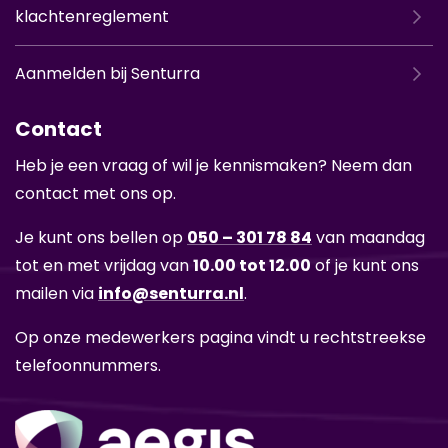
klachtenreglement
Aanmelden bij Senturra
Contact
Heb je een vraag of wil je ken­nis­ma­ken? Neem dan
con­tact met ons op.
Je kunt ons bel­len op
050 – 301 78 84
van maan­dag
tot en met vrij­dag van
10.00 tot 12.00
of je kunt ons
mai­len via
info@sen­tur­ra.nl
.
Op onze me­de­wer­kers pa­gi­na vindt u recht­streek­se
te­le­foon­num­mers.