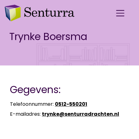
Trynke Boersma
Gegevens:
Te­le­foon­num­mer:
0512-​550201
E-​mailadres:
tryn­ke@sen­tur­r­a­drach­ten.nl