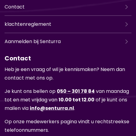
Contact
klachtenreglement
Aanmelden bij Senturra
Contact
Heb je een vraag of wil je ken­nis­ma­ken? Neem dan
con­tact met ons op.
Je kunt ons bel­len op
050 – 301 78 84
van maan­dag
tot en met vrij­dag van
10.00 tot 12.00
of je kunt ons
mai­len via
info@sen­tur­ra.nl
.
Op onze me­de­wer­kers pa­gi­na vindt u recht­streek­se
te­le­foon­num­mers.