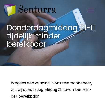
Donderdagmiddag 21-11
tijdelijk minder
bereikbaar
We­gens een wij­zi­ging in ons te­le­foon­be­heer,
zijn wij don­der­dag­mid­dag 21 no­vem­ber min­
der be­reik­baar.