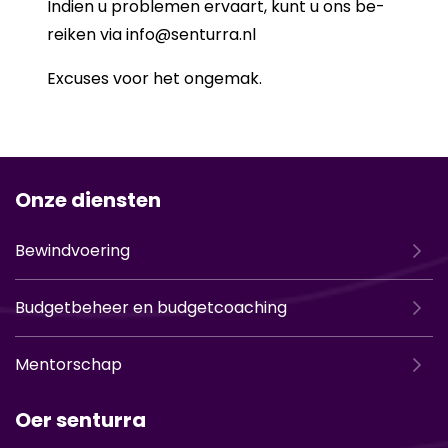
In­dien u pro­ble­men er­vaart, kunt u ons be­
rei­ken via info@sen­tur­ra.nl
Ex­cu­ses voor het on­ge­mak.
Onze diensten
Bewindvoering
Budgetbeheer en budgetcoaching
Mentorschap
Oer senturra