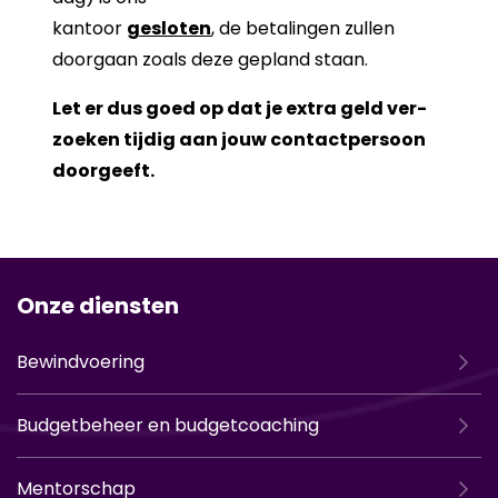
kan­toor
ge­slo­ten
, de be­ta­lin­gen zul­len
door­gaan zoals deze ge­pland staan.
Let er dus goed op dat je extra geld ver­
zoe­ken tij­dig aan jouw con­tact­per­soon
door­geeft.
Onze diensten
Bewindvoering
Budgetbeheer en budgetcoaching
Mentorschap