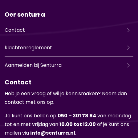
Oer senturra
Contact
klachtenreglement
Aanmelden bij Senturra
Contact
Heb je een vraag of wil je ken­nis­ma­ken? Neem dan
con­tact met ons op.
Je kunt ons bel­len op
050 – 301 78 84
van maan­dag
tot en met vrij­dag van
10.00 tot 12.00
of je kunt ons
mai­len via
info@sen­tur­ra.nl
.