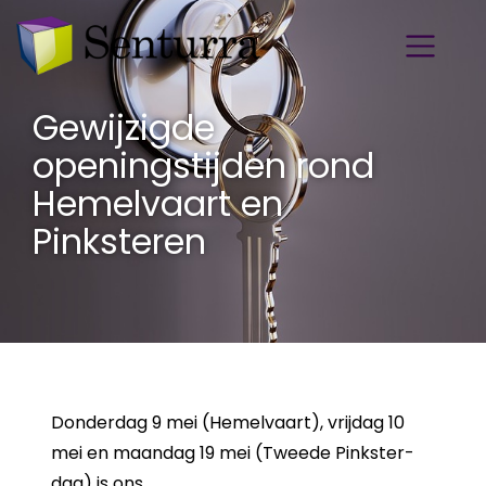
Gewijzigde
openingstijden rond
Hemelvaart en
Pinksteren
Don­der­dag 9 mei (He­mel­vaart), vrij­dag 10
mei en maan­dag 19 mei (Twee­de Pink­ster­
dag) is ons