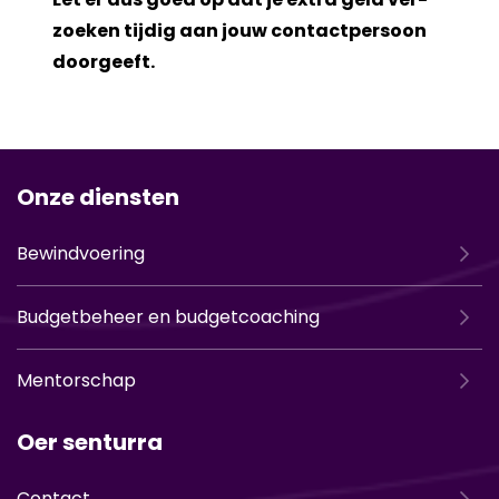
zoe­ken tij­dig aan jouw con­tact­per­soon
door­geeft.
Onze diensten
Bewindvoering
Budgetbeheer en budgetcoaching
Mentorschap
Oer senturra
Contact