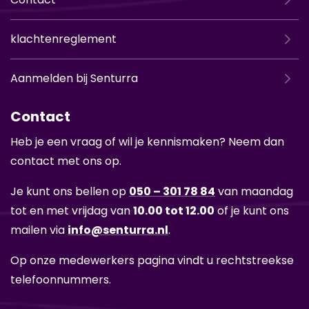
klachtenreglement
Aanmelden bij Senturra
Contact
Heb je een vraag of wil je ken­nis­ma­ken? Neem dan
con­tact met ons op.
Je kunt ons bel­len op
050 – 301 78 84
van maan­dag
tot en met vrij­dag van
10.00 tot 12.00
of je kunt ons
mai­len via
info@sen­tur­ra.nl
.
Op onze me­de­wer­kers pa­gi­na vindt u recht­streek­se
te­le­foon­num­mers.