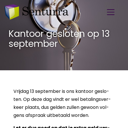
Kantoor gesloten op 13
september
Vrij­dag 13 sep­tem­ber is ons kan­toor ge­slo­
ten. Op deze dag vindt er wel be­ta­lings­ver­
keer plaats, dus gel­den zul­len ge­woon vol­
gens af­spraak uit­be­taald wor­den.
Let er dus goed op dat je extra geld ver­