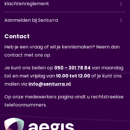
klachtenreglement
Aanmelden bij Senturra
Contact
Heb je een vraag of wil je ken­nis­ma­ken? Neem dan
con­tact met ons op.
Je kunt ons bel­len op
050 – 301 78 84
van maan­dag
tot en met vrij­dag van
10.00 tot 12.00
of je kunt ons
mai­len via
info@sen­tur­ra.nl
.
Op onze me­de­wer­kers pa­gi­na vindt u recht­streek­se
te­le­foon­num­mers.