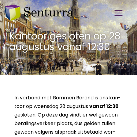
Kantoor gesloten op 28
augustus vanaf 12:30
In ver­band met Bom­men Be­rend is ons kan­
toor op woens­dag 28 au­gus­tus
vanaf 12:30
ge­slo­ten. Op deze dag vindt er wel ge­woon
be­ta­lings­ver­keer plaats, dus gel­den zul­len
ge­woon vol­gens af­spraak uit­be­taald wor­