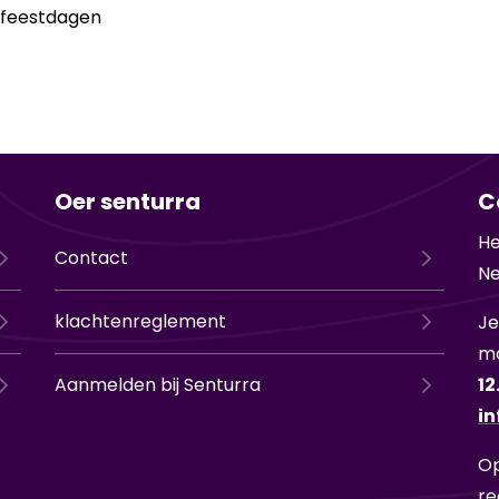
 feestdagen
Oer senturra
C
He
Contact
Ne
klachtenreglement
Je
ma
Aanmelden bij Senturra
12
in
Op
re