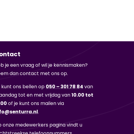
ontact
b je een vraag of wil je ken­nis­ma­ken?
em dan con­tact met ons op.
 kunt ons bel­len op
050 – 301 78 84
van
an­dag tot en met vrij­dag van
10.00 tot
.00
of je kunt ons mai­len via
fo@sen­tur­ra.nl
.
 onze me­de­wer­kers pa­gi­na vindt u
cht­streek­se te­le­foon­num­mers.