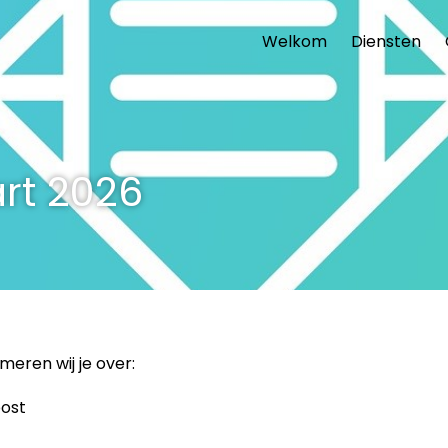
Welkom
Diensten
rt 2026
r­me­ren wij je over:
post