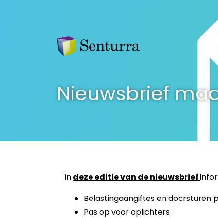
Nieuwsbrief maa
In
deze edi­tie van de nieuws­brief
in­fo
Belastingaangiftes en doorsturen 
Pas op voor oplichters