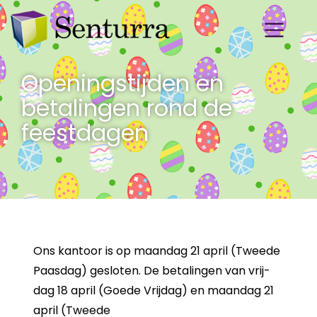
Openingstijden en
betalingen rond de
feestdagen
Ons kan­toor is op maan­dag 21 april (Twee­de
Paas­dag) ge­slo­ten. De be­ta­lin­gen van vrij­
dag 18 april (Goede Vrij­dag) en maan­dag 21
april (Twee­de