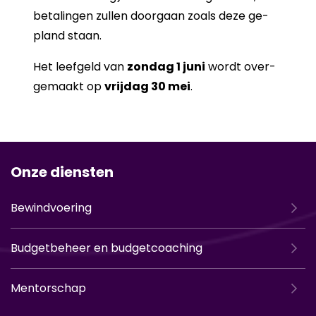
be­ta­lin­gen zul­len door­gaan zoals deze ge­
pland staan.
Het leef­geld van
zon­dag 1 juni
wordt over­
ge­maakt op
vrij­dag 30 mei
.
Onze diensten
Bewindvoering
Budgetbeheer en budgetcoaching
Mentorschap