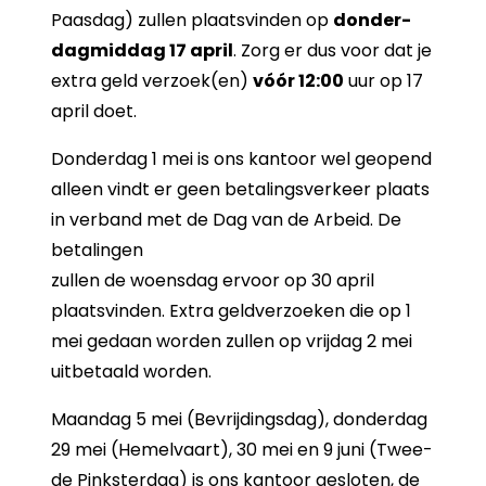
Paas­dag) zul­len plaats­vin­den op
don­der­
dag­mid­dag 17 april
. Zorg er dus voor dat je
extra geld ver­zoek(en)
vóór 12:00
uur op 17
april doet.
Don­der­dag 1 mei is ons kan­toor wel ge­o­pend
al­leen vindt er geen be­ta­lings­ver­keer plaats
in ver­band met de Dag van de Ar­beid. De
be­ta­lin­gen
zul­len de woens­dag er­voor op 30 april
plaats­vin­den. Extra geld­ver­zoe­ken die op 1
mei ge­daan wor­den zul­len op vrij­dag 2 mei
uit­be­taald wor­den.
Maan­dag 5 mei (Be­vrij­dings­dag), don­der­dag
29 mei (He­mel­vaart), 30 mei en 9 juni (Twee­
de Pink­ster­dag) is ons kan­toor ge­slo­ten, de