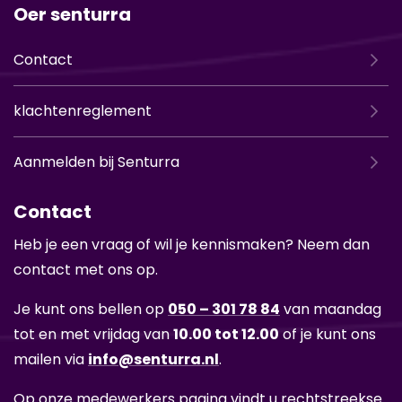
Oer senturra
Contact
klachtenreglement
Aanmelden bij Senturra
Contact
Heb je een vraag of wil je ken­nis­ma­ken? Neem dan
con­tact met ons op.
Je kunt ons bel­len op
050 – 301 78 84
van maan­dag
tot en met vrij­dag van
10.00 tot 12.00
of je kunt ons
mai­len via
info@sen­tur­ra.nl
.
Op onze me­de­wer­kers pa­gi­na vindt u recht­streek­se