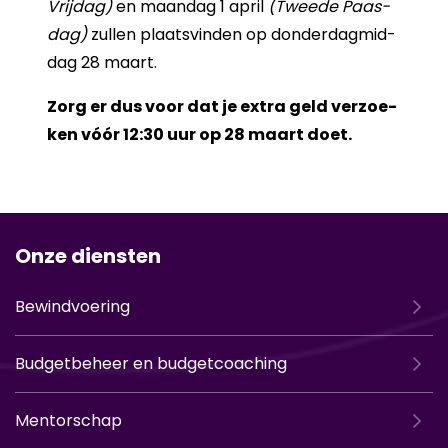
Vrij­dag)
en maan­dag 1 april
(Twee­de Paas­
dag)
zul­len plaats­vin­den op don­der­dag­mid­
dag 28 maart.
Zorg er dus voor dat je extra geld ver­zoe­
ken vóór 12:30 uur op 28 maart doet.
Onze diensten
Bewindvoering
Budgetbeheer en budgetcoaching
Mentorschap