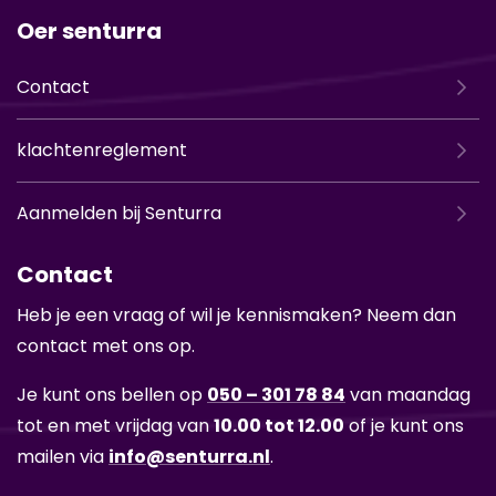
Oer senturra
Contact
klachtenreglement
Aanmelden bij Senturra
Contact
Heb je een vraag of wil je ken­nis­ma­ken? Neem dan
con­tact met ons op.
Je kunt ons bel­len op
050 – 301 78 84
van maan­dag
tot en met vrij­dag van
10.00 tot 12.00
of je kunt ons
mai­len via
info@sen­tur­ra.nl
.