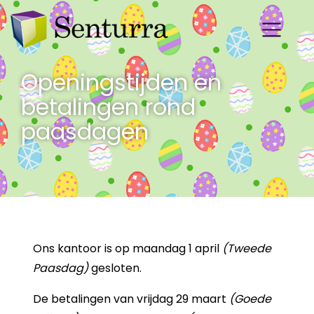
Openingstijden en
betalingen rond
paasdagen
Ons kan­toor is op maan­dag 1 april
(Twee­de
Paas­dag)
ge­slo­ten.
De be­ta­lin­gen van vrij­dag 29 maart
(Goede