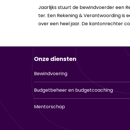
Jaar­lijks stuurt de be­wind­voer­der een 
ter. Een Re­ke­ning & Ver­ant­woor­ding is e
over een heel jaar. De kan­ton­rech­ter con
Onze diensten
Bewindvoering
Budgetbeheer en budgetcoaching
Mentorschap