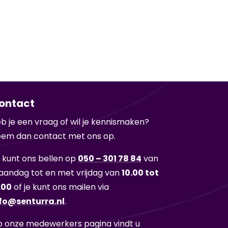
ontact
b je een vraag of wil je ken­nis­ma­ken?
em dan con­tact met ons op.
 kunt ons bel­len op
050 – 301 78 84
van
an­dag tot en met vrij­dag van
10.00 tot
.00
of je kunt ons mai­len via
fo@sen­tur­ra.nl
.
 onze me­de­wer­kers pa­gi­na vindt u