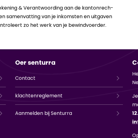
Re­ke­ning & Ver­ant­woor­ding aan de kan­ton­rech­
en sa­men­vat­ting van je in­kom­sten en uit­ga­ven
­tro­leert zo het werk van je be­wind­voer­der.
Oer senturra
C
He
Contact
Ne
klachtenreglement
Je
ma
Aanmelden bij Senturra
12
in
Op