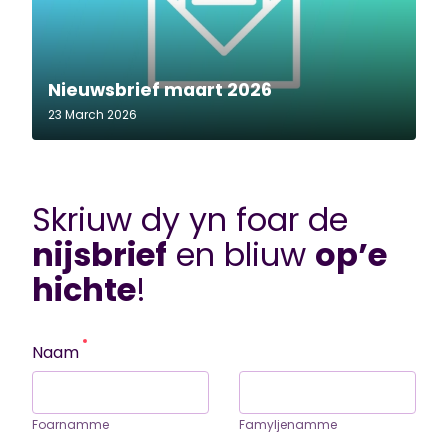
Nieuwsbrief maart 2026
23 March 2026
Skriuw dy yn foar de
nijsbrief
en bliuw
op’e
hichte
!
Naam
Foarnamme
Famyljenamme