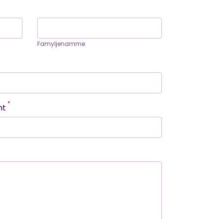
Famyljenamme
ht