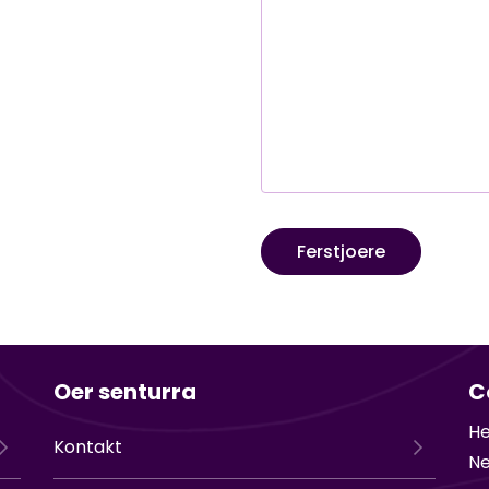
Oer senturra
C
He
Kontakt
Ne